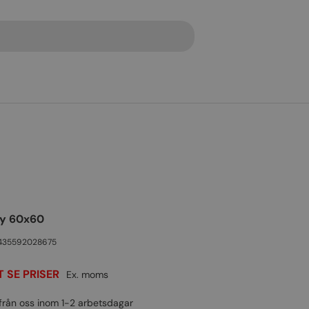
ey 60x60
435592028675
 SE PRISER
Ex. moms
från oss inom 1-2 arbetsdagar