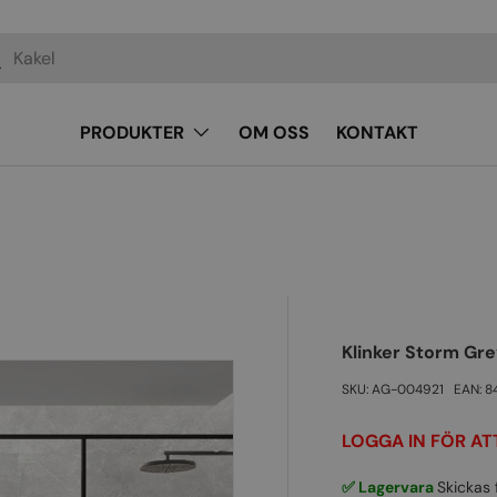
k
PRODUKTER
OM OSS
KONTAKT
Klinker Storm Gr
SKU:
AG-004921
EAN:
8
LOGGA IN FÖR ATT
✅ Lagervara
Skickas 