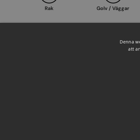
Rak
Golv / Väggar
Denna we
Inomhus / Utomhus
Frostsäker
att a
Beskrivning
Specifikationer
Dokument