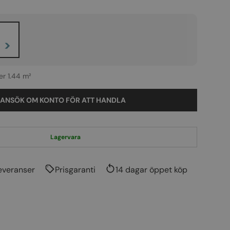
>
er 1.44 m²
ANSÖK OM KONTO FÖR ATT HANDLA
Lagervara
everanser
Prisgaranti
14 dagar öppet köp