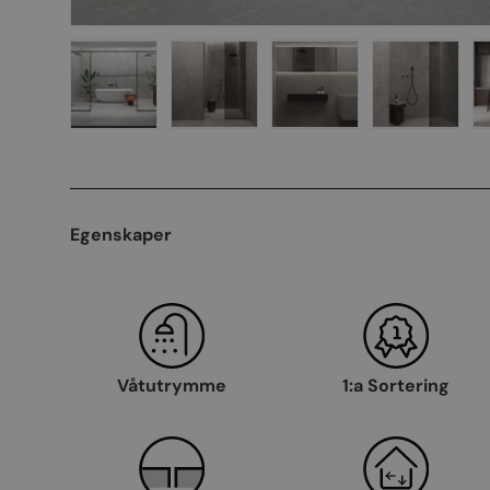
Ladda bild 1 i gallerivyn
Ladda bild 2 i gallerivyn
Ladda bild 3 i galleriv
Ladda bil
Egenskaper
Våtutrymme
1:a Sortering